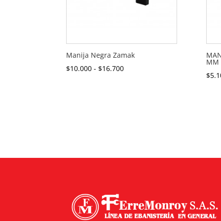
Manija Negra Zamak
MAN
MM 
Rango
$
10.000
-
$
16.700
$
5.1
de
precios:
desde
$10.000
hasta
$16.700