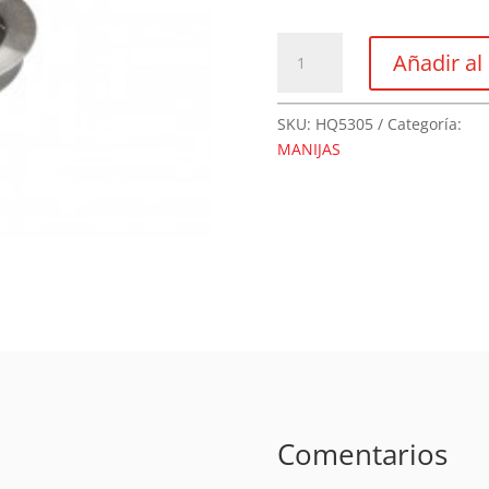
Cazuela
Añadir al 
Redonda
60x53x10
cantidad
SKU:
HQ5305
Categoría:
MANIJAS
Comentarios