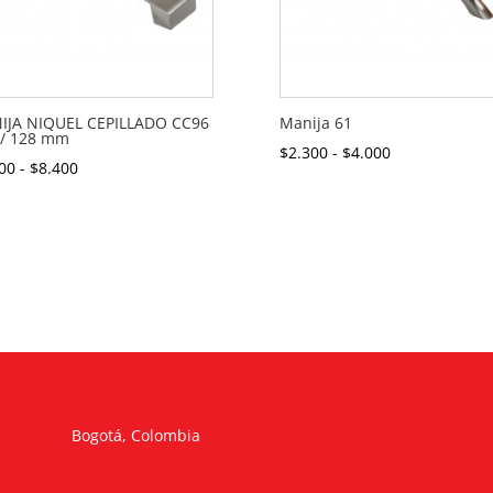
IJA NIQUEL CEPILLADO CC96
Manija 61
/ 128 mm
Rango
$
2.300
-
$
4.000
Rango
00
-
$
8.400
de
de
precios:
precios:
desde
desde
$2.300
$5.100
hasta
hasta
$4.000
$8.400
Bogotá, Colombia