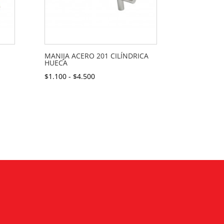
MANIJA ACERO 201 CILÍNDRICA
HUECA
Rango
$
1.100
-
$
4.500
de
precios:
desde
$1.100
hasta
$4.500