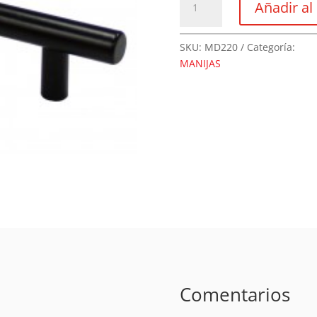
Añadir al 
Tubular
Negra
MAD
SKU:
MD220
Categoría:
cantidad
MANIJAS
Comentarios