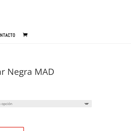
NTACTO
ar Negra MAD
Rango
de
precios:
desde
$4.700
hasta
$4.900