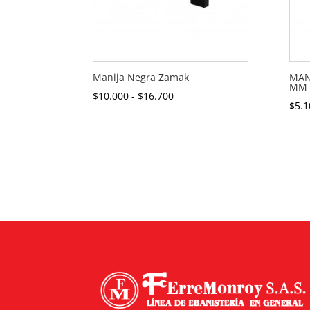
Manija Negra Zamak
MAN
MM 
Rango
$
10.000
-
$
16.700
$
5.1
de
precios:
desde
$10.000
hasta
$16.700