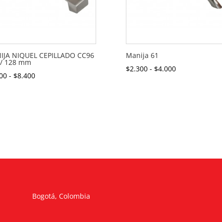
IJA NIQUEL CEPILLADO CC96
Manija 61
/ 128 mm
Rango
$
2.300
-
$
4.000
Rango
00
-
$
8.400
de
de
precios:
precios:
desde
desde
$2.300
$5.100
hasta
hasta
$4.000
$8.400
Bogotá, Colombia