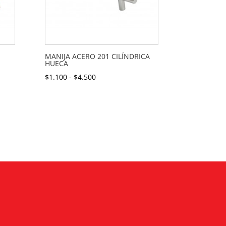
MANIJA ACERO 201 CILÍNDRICA
HUECA
Rango
$
1.100
-
$
4.500
de
precios:
desde
$1.100
hasta
$4.500