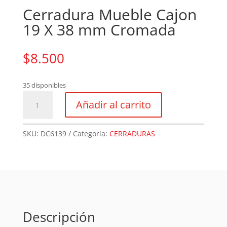
Cerradura Mueble Cajon
19 X 38 mm Cromada
$
8.500
35 disponibles
Cerradura
Añadir al carrito
Mueble
Cajon
19
SKU:
DC6139
Categoría:
CERRADURAS
X
38
mm
Cromada
cantidad
Descripción