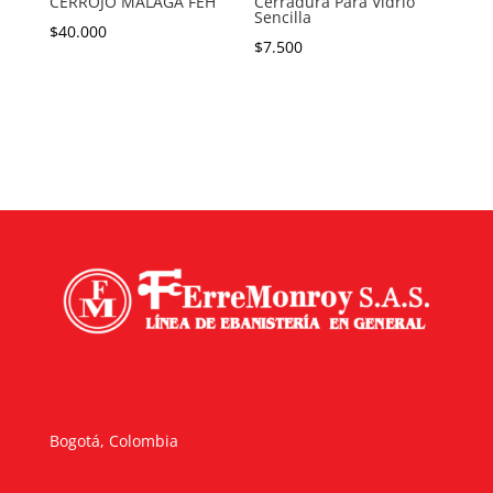
CERROJO MALAGA FEH
Cerradura Para Vidrio
Sencilla
$
40.000
$
7.500
Bogotá, Colombia