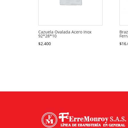
Cazuela Ovalada Acero Inox
Braz
92*28*10
Ferr
$
2.400
$
16.