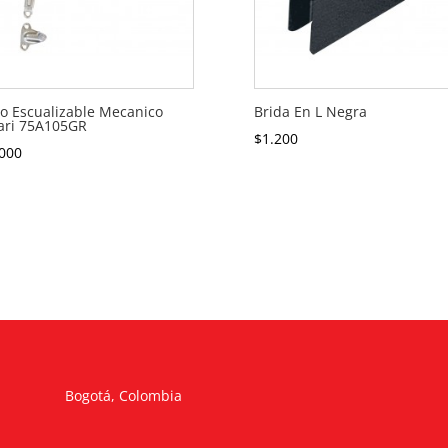
o Escualizable Mecanico
Brida En L Negra
ari 75A105GR
$
1.200
000
Bogotá, Colombia