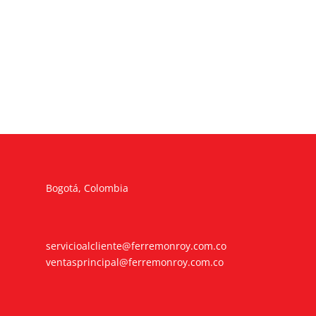
Bogotá, Colombia
servicioalcliente@ferremonroy.com.co
ventasprincipal@ferremonroy.com.co