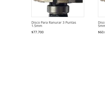
Disco Para Ranurar 3 Puntas
Disc
1.5mm
5m
$
77.700
$
60.