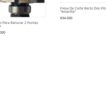
Fresa De Corte Recto Dos Filo
“Amarilla”
$
34.000
o Para Ranurar 2 Puntas
m
000