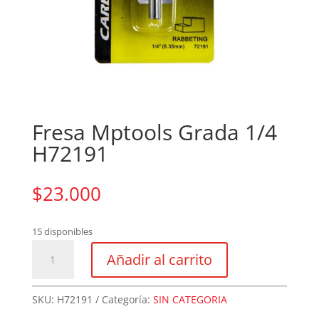
Fresa Mptools Grada 1/4
H72191
$
23.000
15 disponibles
Fresa
Añadir al carrito
Mptools
Grada
1/4
SKU:
H72191
Categoría:
SIN CATEGORIA
H72191