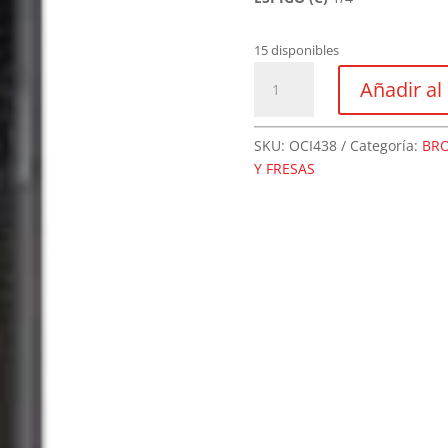
15 disponibles
Fresa
Añadir al 
De
Corte
Recto
SKU:
OCI438
Categoría:
BR
Dos
Y FRESAS
Filo
1/4
cantidad