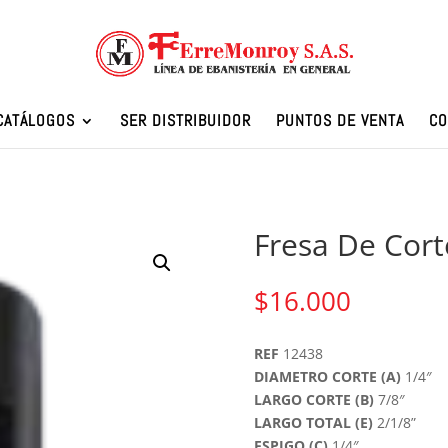
CATÁLOGOS
SER DISTRIBUIDOR
PUNTOS DE VENTA
CO
Fresa De Cort
$
16.000
REF
12438
DIAMETRO CORTE (A)
1/4″
LARGO CORTE (B)
7/8″
LARGO TOTAL (E)
2/1/8”
ESPIGO (C)
1/4″