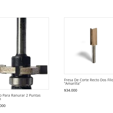
Fresa De Corte Recto Dos Filo
“Amarilla”
$
34.000
o Para Ranurar 2 Puntas
m
000