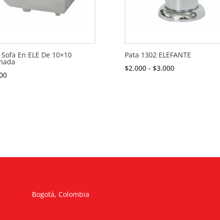
 Sofa En ELE De 10×10
Pata 1302 ELEFANTE
mada
Rango
$
2.000
-
$
3.000
00
de
precios:
desde
$2.000
hasta
$3.000
Bogotá, Colombia