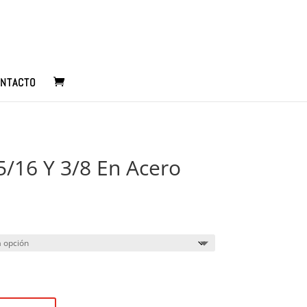
NTACTO
5/16 Y 3/8 En Acero
Rango
de
precios:
desde
$3.500
hasta
$4.000