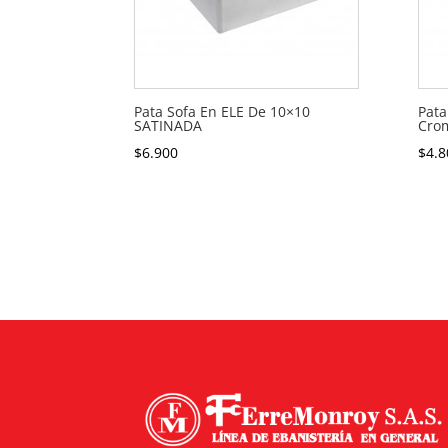
Pata Sofa En ELE De 10×10
Pata
SATINADA
Cro
$
6.900
$
4.8