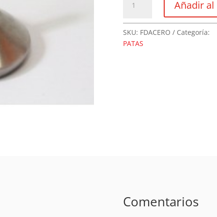
Añadir al 
de
5/16
Y
SKU:
FDACERO
Categoría:
3/8
PATAS
En
Acero
cantidad
Comentarios