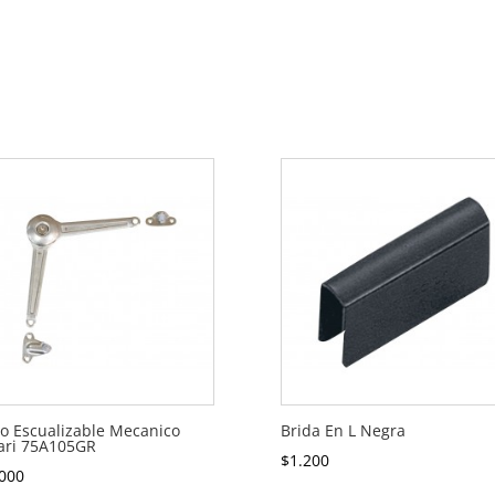
o Escualizable Mecanico
Brida En L Negra
ari 75A105GR
$
1.200
000