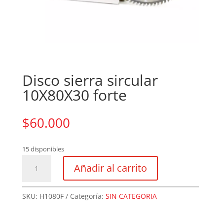
Disco sierra sircular
10X80X30 forte
$
60.000
15 disponibles
Disco
Añadir al carrito
sierra
sircular
10X80X30
SKU:
H1080F
Categoría:
SIN CATEGORIA
forte
cantidad