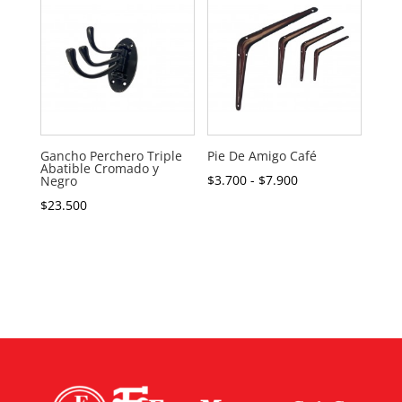
$1.400
hasta
$3.900
Gancho Perchero Triple
Pie De Amigo Café
Abatible Cromado y
Rango
$
3.700
-
$
7.900
Negro
de
$
23.500
precios:
desde
$3.700
hasta
$7.900