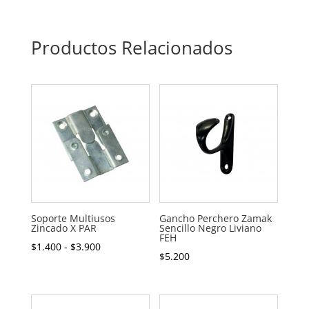
Productos Relacionados
Soporte Multiusos
Gancho Perchero Zamak
Zincado X PAR
Sencillo Negro Liviano
FEH
Rango
$
1.400
-
$
3.900
$
5.200
de
precios:
desde