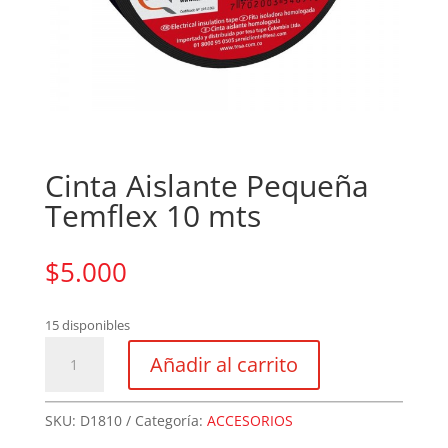
Cinta Aislante Pequeña
Temflex 10 mts
$
5.000
15 disponibles
Cinta
Añadir al carrito
Aislante
Pequeña
Temflex
SKU:
D1810
Categoría:
ACCESORIOS
10