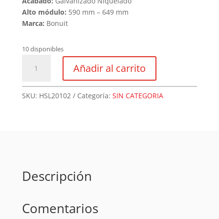
Acabado:
Galvanizado Niquelado
Alto módulo:
590 mm – 649 mm
Marca:
Bonuit
10 disponibles
Bonuit
Añadir al carrito
Fold
Gris
590-
SKU:
HSL20102
Categoría:
SIN CATEGORIA
649MM
4.1-
8,1
Kg
cantidad
Descripción
Comentarios