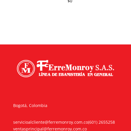
$
0
Bogotá, Colombia
servicioalcliente@ferremonroy.com.co
(601) 2655258
ventasprincipal@ferremonroy.com.co