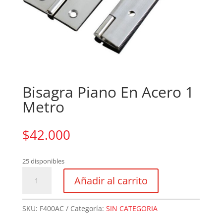
Bisagra Piano En Acero 1
Metro
$
42.000
25 disponibles
Bisagra
Añadir al carrito
Piano
En
Acero
SKU:
F400AC
Categoría:
SIN CATEGORIA
1