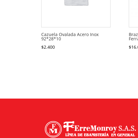
Cazuela Ovalada Acero Inox
Braz
92*28*10
Ferr
$
2.400
$
16.