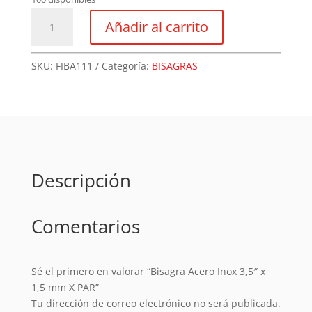
Bisagra
Añadir al carrito
Acero
Inox
3,5"
SKU:
FIBA111
Categoría:
BISAGRAS
x
1,5
mm
X
PAR
cantidad
Descripción
Comentarios
Sé el primero en valorar “Bisagra Acero Inox 3,5″ x
1,5 mm X PAR”
Tu dirección de correo electrónico no será publicada.