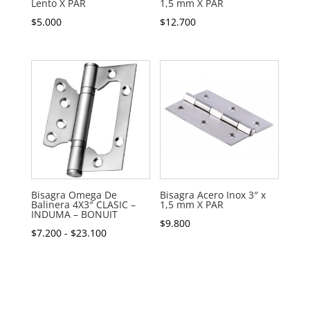
Lento X PAR
1,5 mm X PAR
$
5.000
$
12.700
Bisagra Omega De
Bisagra Acero Inox 3″ x
Balinera 4X3″ CLASIC –
1,5 mm X PAR
INDUMA – BONUIT
$
9.800
Rango
$
7.200
-
$
23.100
de
precios:
desde
$7.200