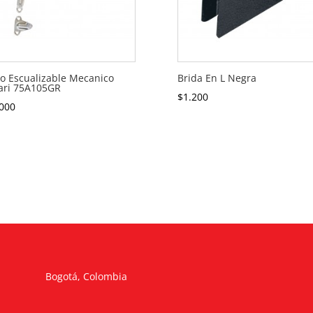
o Escualizable Mecanico
Brida En L Negra
ari 75A105GR
$
1.200
000
Bogotá, Colombia