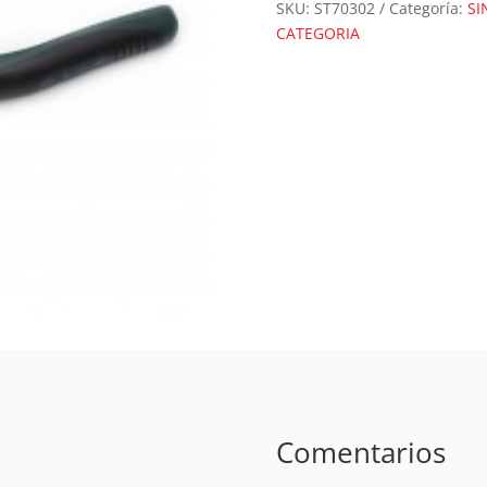
7"
SKU:
ST70302
Categoría:
SI
ST70302
CATEGORIA
cantidad
Comentarios