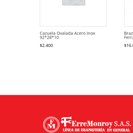
Cazuela Ovalada Acero Inox
Braz
92*28*10
Ferr
$
2.400
$
16.