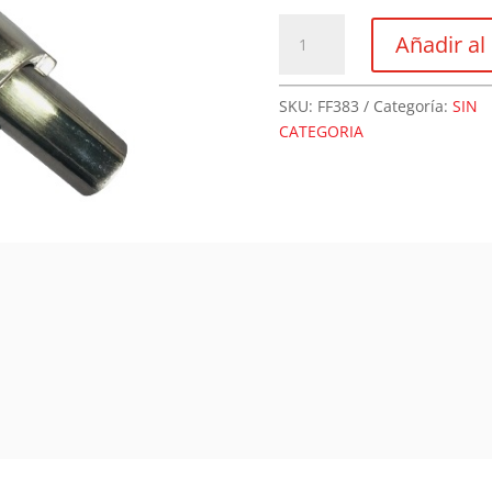
Falleba
Añadir al 
Laton
Macizo
Dorada
SKU:
FF383
Categoría:
SIN
/
CATEGORIA
Niquelada
FEH
cantidad