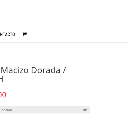
NTACTO
 Macizo Dorada /
H
Rango
00
de
precios:
desde
$25.300
hasta