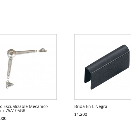
o Escualizable Mecanico
Brida En L Negra
ari 75A105GR
$
1.200
000