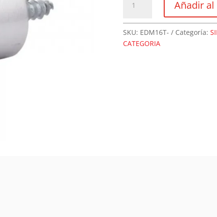
Añadir al 
Aluminio
Tapa
cantidad
SKU:
EDM16T-
Categoría:
S
CATEGORIA