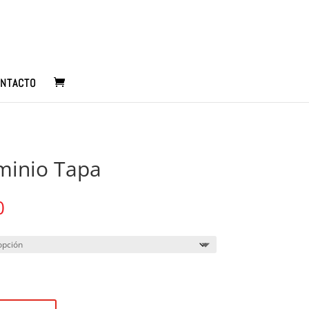
NTACTO
minio Tapa
Rango
0
de
precios:
desde
$5.500
hasta
$56.600