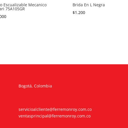
o Escualizable Mecanico
Brida En L Negra
ari 75A105GR
$
1.200
000
Bogotá, Colombia
servicioalcliente@ferremonroy.com.co
ventasprincipal@ferremonroy.com.co