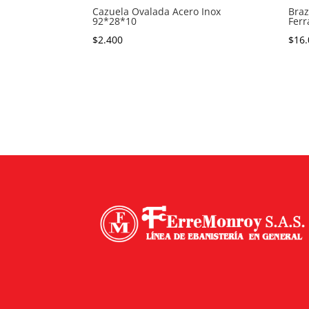
Cazuela Ovalada Acero Inox
Braz
92*28*10
Ferr
$
2.400
$
16.