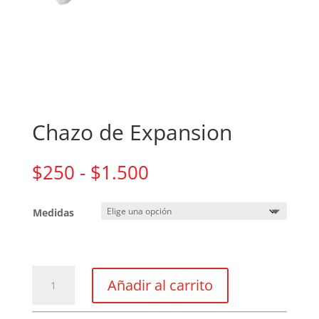
Chazo de Expansion
Rango
$
250
-
$
1.500
de
precios:
Medidas
desde
$250
hasta
$1.500
Chazo
Añadir al carrito
de
Expansion